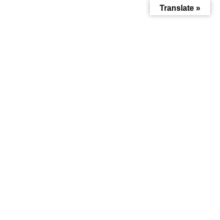
Translate »
お知らせ
HOME
お知らせ
【ご案内】BCP避難訓練に伴う業務停止のお知らせ（5月19日 14:30 ～
15:45）
2026年5月19日
お知らせ
【ご案内】BCP避難訓練に伴う
業務停止のお知らせ（5月19日
14:30 ～ 15:45）