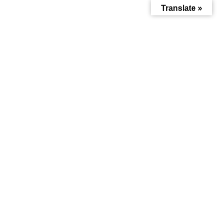
Translate »
お知らせ
HOME
お知らせ
出荷業務停止日のお知らせ
2025年9月2日
お知らせ
出荷業務停止日のお知らせ
令和7年9月吉日
お客様各位