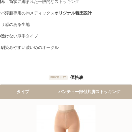
編み
：筒状に編まれた一般的なストッキング
ンパ浮腫専用の㈱メディックス
オリジナル着圧設計
ャリ感のある生地
の透けない厚手タイプ
に馴染みやすい濃いめのオークル
価格表
PRICE LIST
タイプ
パンティー部付片脚ストッキング