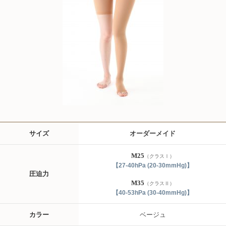
サイズ
オーダーメイド
M25
（クラスⅠ）
【27-40hPa (20-30mmHg)】
圧迫力
M35
（クラスⅡ）
【40-53hPa (30-40mmHg)】
カラー
ベージュ