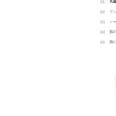
丸
01
リ
02
シ
03
肌
04
肌
05